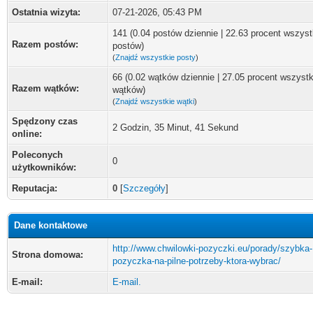
Ostatnia wizyta:
07-21-2026, 05:43 PM
141 (0.04 postów dziennie | 22.63 procent wszyst
Razem postów:
postów)
(
Znajdź wszystkie posty
)
66 (0.02 wątków dziennie | 27.05 procent wszyst
Razem wątków:
wątków)
(
Znajdź wszystkie wątki
)
Spędzony czas
2 Godzin, 35 Minut, 41 Sekund
online:
Poleconych
0
użytkowników:
Reputacja:
0
[
Szczegóły
]
Dane kontaktowe
http://www.chwilowki-pozyczki.eu/porady/szybka-
Strona domowa:
pozyczka-na-pilne-potrzeby-ktora-wybrac/
E-mail:
E-mail.