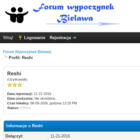
Witaj!
Logowanie
Rejestracja
Forum Wypoczynek Bielawa
Profil: Reshi
Reshi
(Użytkownik)
Data rejestracji:
11-21-2016
Data urodzenia:
Nie określono
Czas lokalny:
08-09-2026, godzina 12:25 PM
Status:
Offline
Informacje o Reshi
Dołączył:
11-21-2016